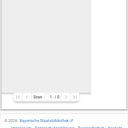
Scan
/ 
0
©
2026
Bayerische Staatsbibliothek
Impressum
Datenschutzerklärung
Barrierefreiheit
Kontakt