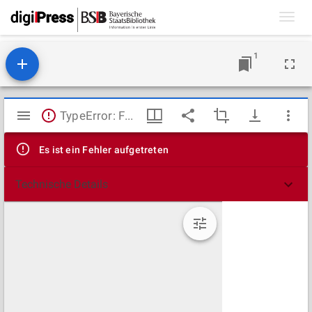
Toggl
navig
1
Mirador
TypeError: Failed to fetch
Viewer
Es ist ein Fehler aufgetreten
Technische Details