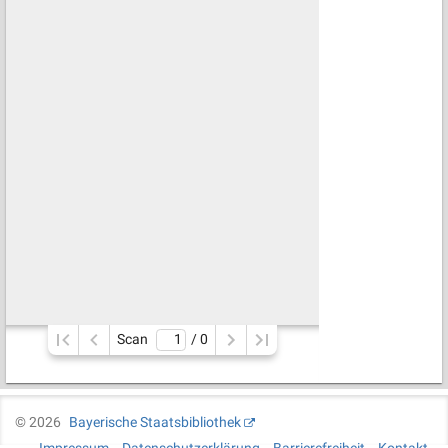
Scan
/ 
0
©
2026
Bayerische Staatsbibliothek
Impressum
Datenschutzerklärung
Barrierefreiheit
Kontakt