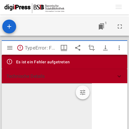
Toggl
navig
1
Mirador
TypeError: Failed to fetch
Viewer
Es ist ein Fehler aufgetreten
Technische Details