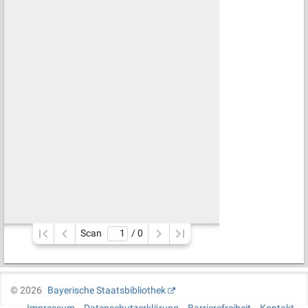
Scan
/ 
0
©
2026
Bayerische Staatsbibliothek
Impressum
Datenschutzerklärung
Barrierefreiheit
Kontakt