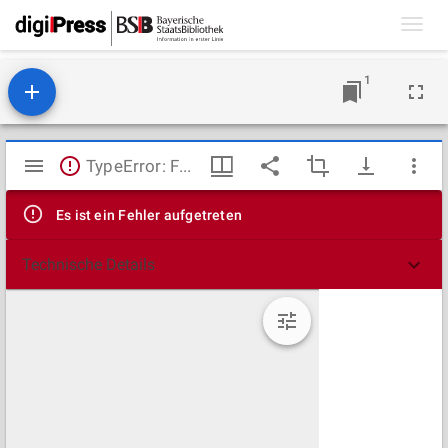
Toggl
navig
1
Mirador
TypeError: Failed to fetch
Viewer
Es ist ein Fehler aufgetreten
Technische Details