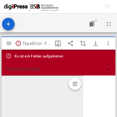
Toggl
navig
1
Mirador
TypeError: Failed to fetch
Viewer
Es ist ein Fehler aufgetreten
Technische Details