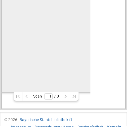
Scan
/ 
0
©
2026
Bayerische Staatsbibliothek
Impressum
Datenschutzerklärung
Barrierefreiheit
Kontakt