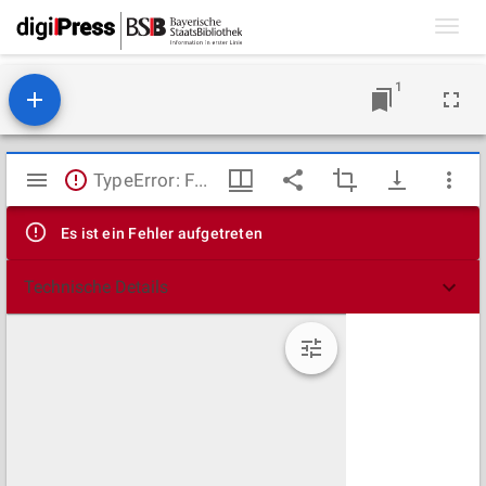
Toggl
navig
1
Mirador
TypeError: Failed to fetch
Viewer
Es ist ein Fehler aufgetreten
Technische Details