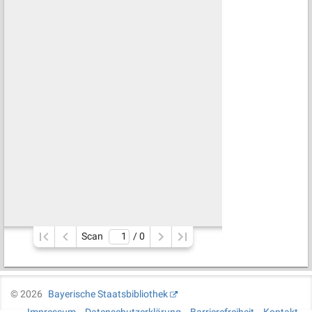
Scan
/ 
0
©
2026
Bayerische Staatsbibliothek
Impressum
Datenschutzerklärung
Barrierefreiheit
Kontakt