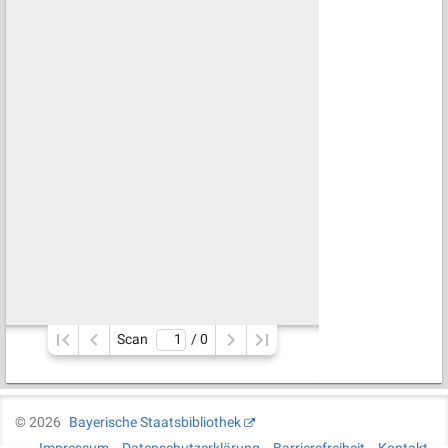
Scan
/ 
0
©
2026
Bayerische Staatsbibliothek
Impressum
Datenschutzerklärung
Barrierefreiheit
Kontakt