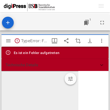
Toggl
navig
1
Mirador
TypeError: Failed to fetch
Viewer
Es ist ein Fehler aufgetreten
Technische Details