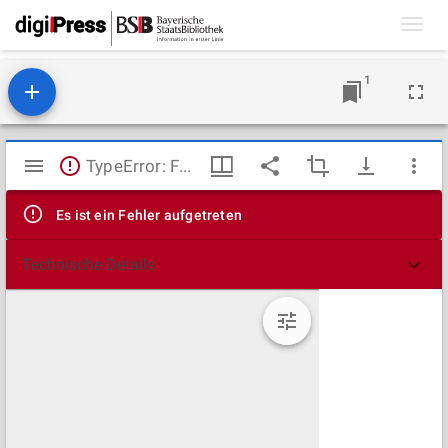
Toggl
navig
1
Mirador
TypeError: Failed to fetch
Viewer
Es ist ein Fehler aufgetreten
Technische Details