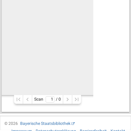
Scan
/ 
0
©
2026
Bayerische Staatsbibliothek
Impressum
Datenschutzerklärung
Barrierefreiheit
Kontakt