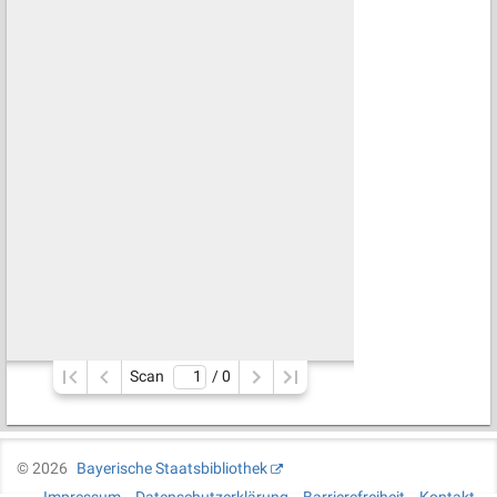
Scan
/ 
0
©
2026
Bayerische Staatsbibliothek
Impressum
Datenschutzerklärung
Barrierefreiheit
Kontakt