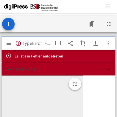
Toggl
navig
1
Mirador
TypeError: Failed to fetch
Viewer
Es ist ein Fehler aufgetreten
Technische Details