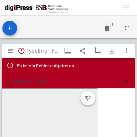
Toggl
navig
1
Mirador
TypeError: Failed to fetch
Viewer
Es ist ein Fehler aufgetreten
Technische Details