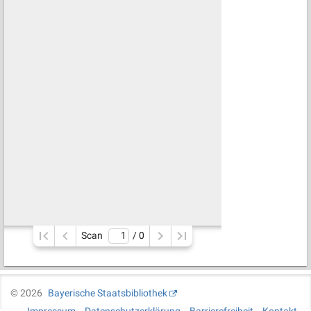
Scan
/ 
0
©
2026
Bayerische Staatsbibliothek
Impressum
Datenschutzerklärung
Barrierefreiheit
Kontakt