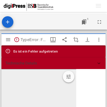
Toggl
navig
1
Mirador
TypeError: Failed to fetch
Viewer
Es ist ein Fehler aufgetreten
Technische Details