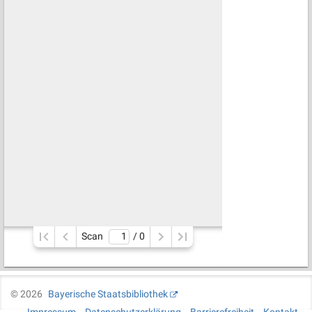
Scan
/ 
0
©
2026
Bayerische Staatsbibliothek
Impressum
Datenschutzerklärung
Barrierefreiheit
Kontakt