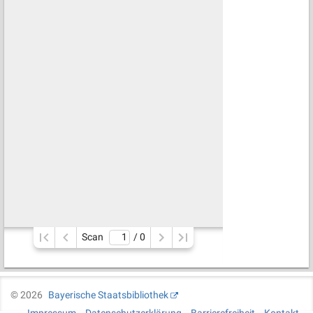
Scan
/ 
0
©
2026
Bayerische Staatsbibliothek
Impressum
Datenschutzerklärung
Barrierefreiheit
Kontakt