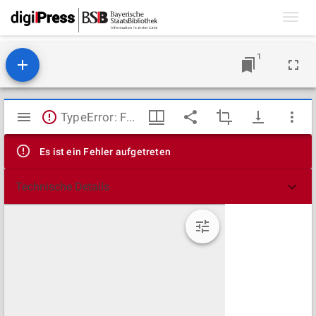
Toggl
navig
1
Mirador
TypeError: Failed to fetch
Viewer
Es ist ein Fehler aufgetreten
Technische Details