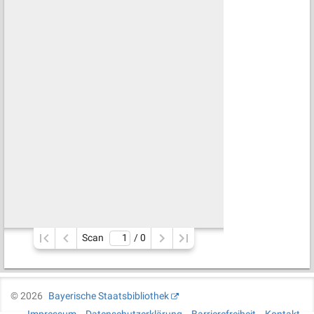
Scan
/ 
0
©
2026
Bayerische Staatsbibliothek
Impressum
Datenschutzerklärung
Barrierefreiheit
Kontakt