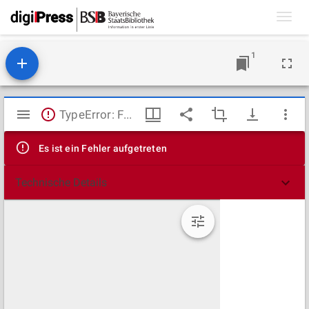
Toggl
navig
1
Mirador
TypeError: Failed to fetch
Viewer
Es ist ein Fehler aufgetreten
Technische Details