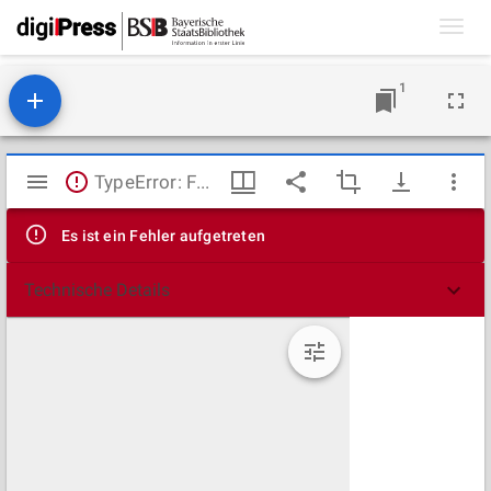
Toggl
navig
1
Mirador
TypeError: Failed to fetch
Viewer
Es ist ein Fehler aufgetreten
Technische Details