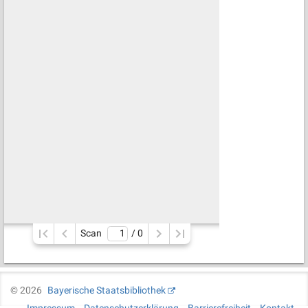
Scan
/ 
0
©
2026
Bayerische Staatsbibliothek
Impressum
Datenschutzerklärung
Barrierefreiheit
Kontakt