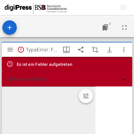
Toggl
navig
1
Mirador
TypeError: Failed to fetch
Viewer
Es ist ein Fehler aufgetreten
Technische Details