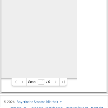
Scan
/ 
0
©
2026
Bayerische Staatsbibliothek
Impressum
Datenschutzerklärung
Barrierefreiheit
Kontakt