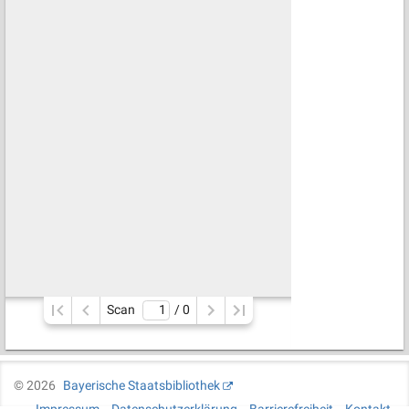
Scan
/ 
0
©
2026
Bayerische Staatsbibliothek
Impressum
Datenschutzerklärung
Barrierefreiheit
Kontakt