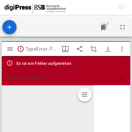
Toggl
navig
1
Mirador
TypeError: Failed to fetch
Viewer
Es ist ein Fehler aufgetreten
Technische Details