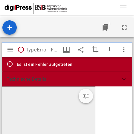
Toggl
navig
1
Mirador
TypeError: Failed to fetch
Viewer
Es ist ein Fehler aufgetreten
Technische Details