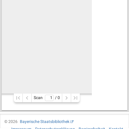
Scan
/ 
0
©
2026
Bayerische Staatsbibliothek
Impressum
Datenschutzerklärung
Barrierefreiheit
Kontakt