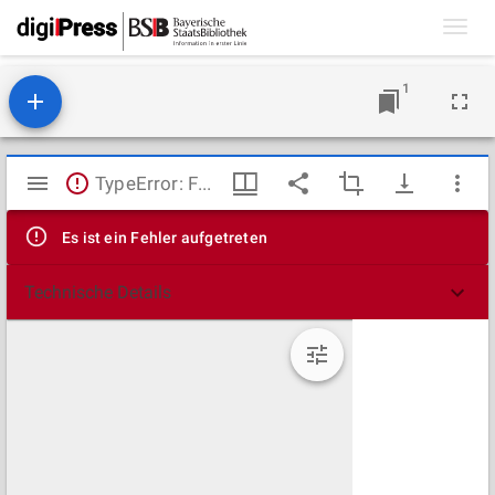
Toggl
navig
1
Mirador
TypeError: Failed to fetch
Viewer
Es ist ein Fehler aufgetreten
Technische Details