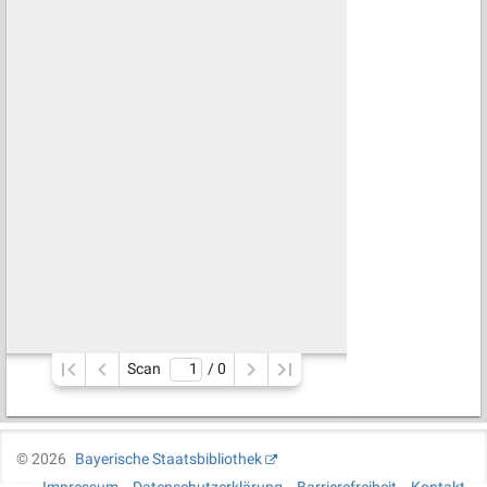
Scan
/ 
0
©
2026
Bayerische Staatsbibliothek
Impressum
Datenschutzerklärung
Barrierefreiheit
Kontakt