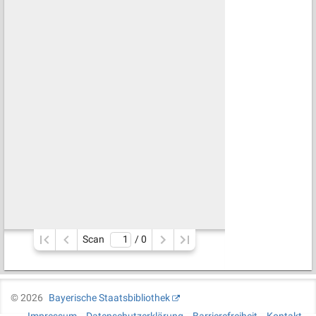
Scan
/ 
0
©
2026
Bayerische Staatsbibliothek
Impressum
Datenschutzerklärung
Barrierefreiheit
Kontakt