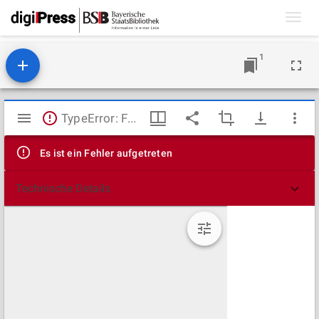
Toggl
navig
1
Mirador
TypeError: Failed to fetch
Viewer
Es ist ein Fehler aufgetreten
Technische Details