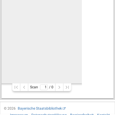
Scan
/ 
0
©
2026
Bayerische Staatsbibliothek
Impressum
Datenschutzerklärung
Barrierefreiheit
Kontakt