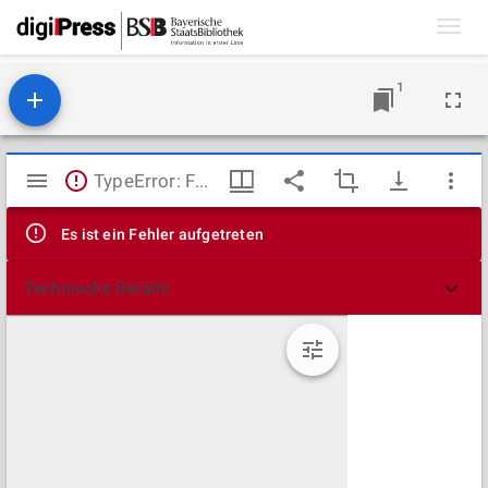
Toggl
navig
1
Mirador
TypeError: Failed to fetch
Viewer
Es ist ein Fehler aufgetreten
Technische Details