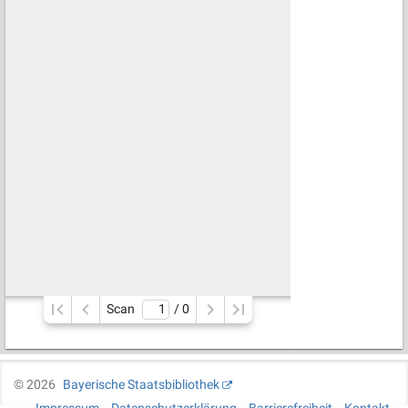
Scan
/ 
0
©
2026
Bayerische Staatsbibliothek
Impressum
Datenschutzerklärung
Barrierefreiheit
Kontakt