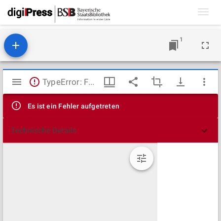
Toggl
navig
1
Mirador
TypeError: Failed to fetch
Viewer
Es ist ein Fehler aufgetreten
Technische Details