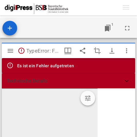
Toggl
navig
1
Mirador
TypeError: Failed to fetch
Viewer
Es ist ein Fehler aufgetreten
Technische Details