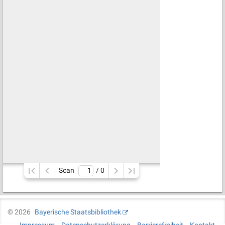
Scan
/ 
0
©
2026
Bayerische Staatsbibliothek
Impressum
Datenschutzerklärung
Barrierefreiheit
Kontakt