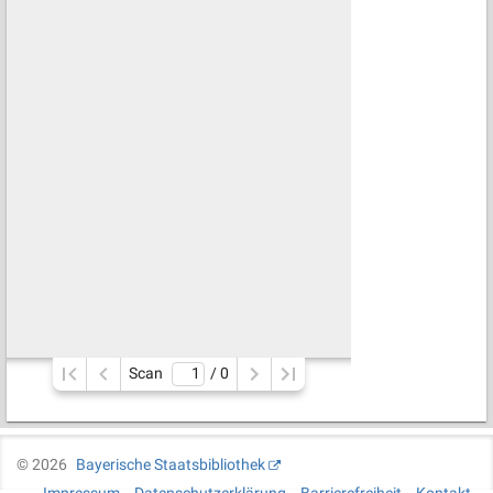
Scan
/ 
0
©
2026
Bayerische Staatsbibliothek
Impressum
Datenschutzerklärung
Barrierefreiheit
Kontakt