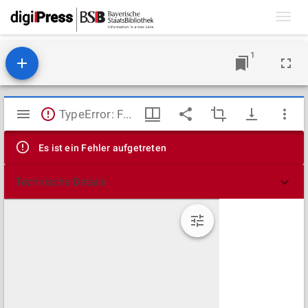
Toggl
navig
1
Mirador
TypeError: Failed to fetch
Viewer
Es ist ein Fehler aufgetreten
Technische Details