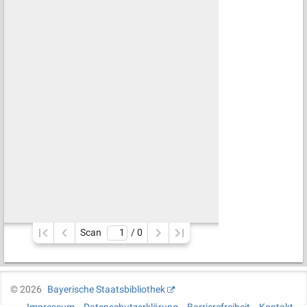
Scan
/ 
0
©
2026
Bayerische Staatsbibliothek
Impressum
Datenschutzerklärung
Barrierefreiheit
Kontakt