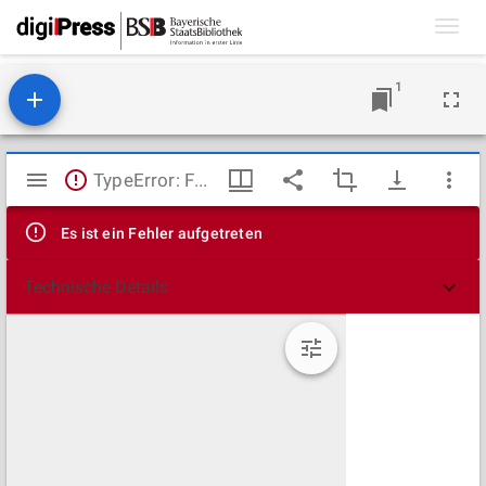
Toggl
navig
1
Mirador
TypeError: Failed to fetch
Viewer
Es ist ein Fehler aufgetreten
Technische Details