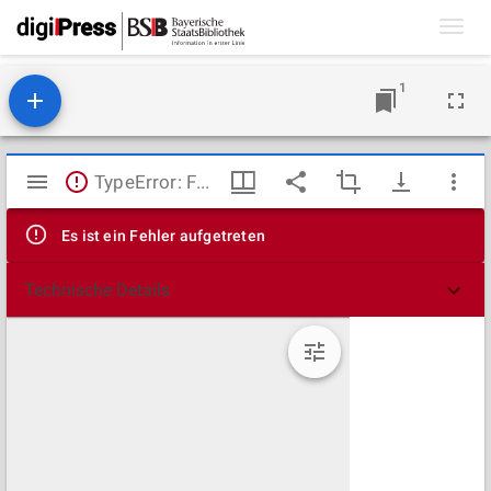
Toggl
navig
1
Mirador
TypeError: Failed to fetch
Viewer
Es ist ein Fehler aufgetreten
Technische Details