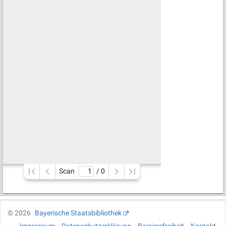
Scan
/ 
0
©
2026
Bayerische Staatsbibliothek
Impressum
Datenschutzerklärung
Barrierefreiheit
Kontakt