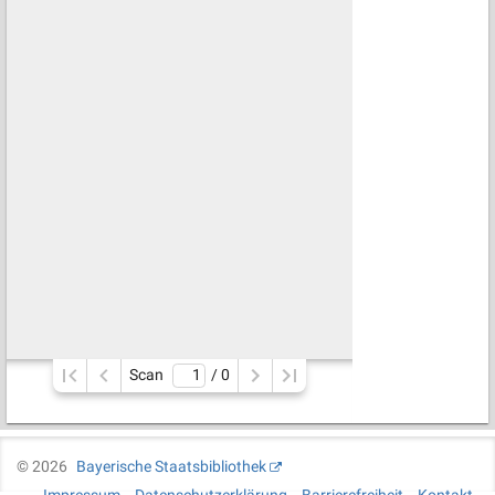
Scan
/ 
0
©
2026
Bayerische Staatsbibliothek
Impressum
Datenschutzerklärung
Barrierefreiheit
Kontakt