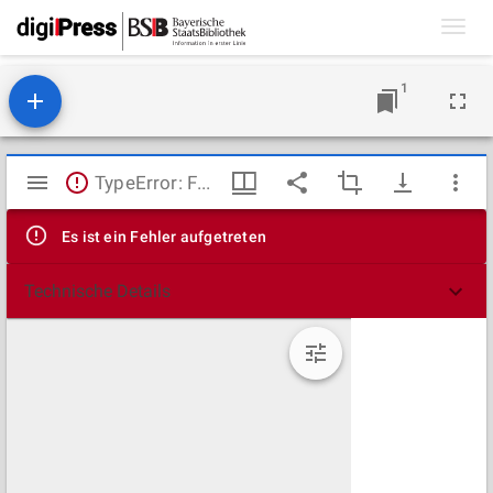
Toggl
navig
1
Mirador
TypeError: Failed to fetch
Viewer
Es ist ein Fehler aufgetreten
Technische Details