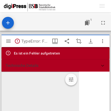
Toggl
navig
1
Mirador
TypeError: Failed to fetch
Viewer
Es ist ein Fehler aufgetreten
Technische Details