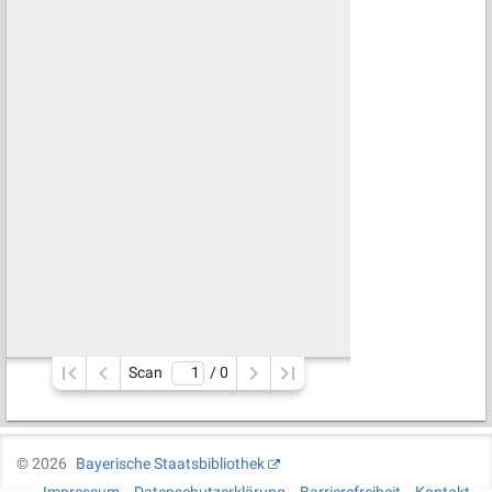
Scan
/ 
0
©
2026
Bayerische Staatsbibliothek
Impressum
Datenschutzerklärung
Barrierefreiheit
Kontakt