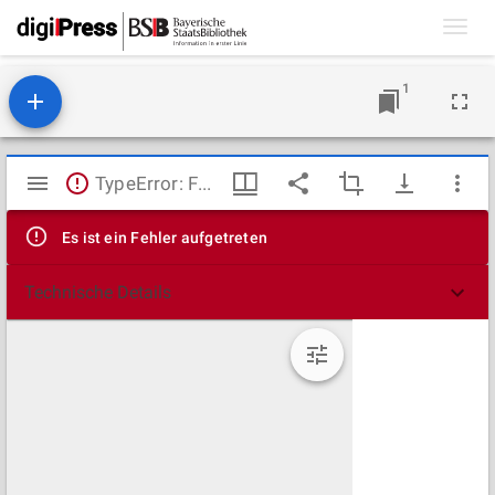
Toggl
navig
1
Mirador
TypeError: Failed to fetch
Viewer
Es ist ein Fehler aufgetreten
Technische Details