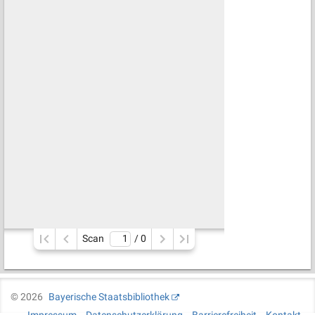
Scan
/ 
0
©
2026
Bayerische Staatsbibliothek
Impressum
Datenschutzerklärung
Barrierefreiheit
Kontakt