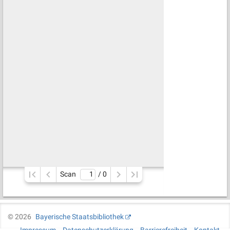
Scan
/ 
0
©
2026
Bayerische Staatsbibliothek
Impressum
Datenschutzerklärung
Barrierefreiheit
Kontakt