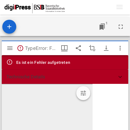
Toggl
navig
1
Mirador
TypeError: Failed to fetch
Viewer
Es ist ein Fehler aufgetreten
Technische Details