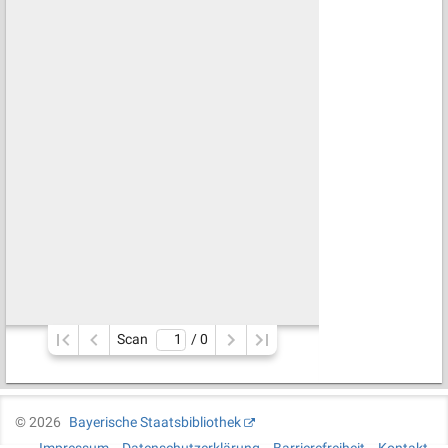
Scan
/ 
0
©
2026
Bayerische Staatsbibliothek
Impressum
Datenschutzerklärung
Barrierefreiheit
Kontakt