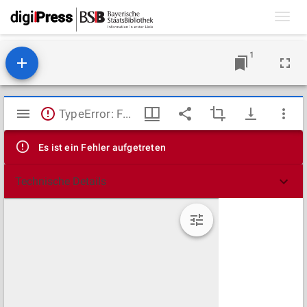
Toggl
navig
1
Mirador
TypeError: Failed to fetch
Viewer
Es ist ein Fehler aufgetreten
Technische Details