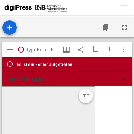
Toggl
navig
1
Mirador
TypeError: Failed to fetch
Viewer
Es ist ein Fehler aufgetreten
Technische Details