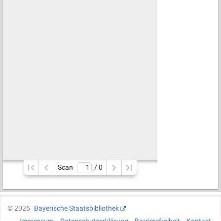
Scan
/ 
0
©
2026
Bayerische Staatsbibliothek
Impressum
Datenschutzerklärung
Barrierefreiheit
Kontakt