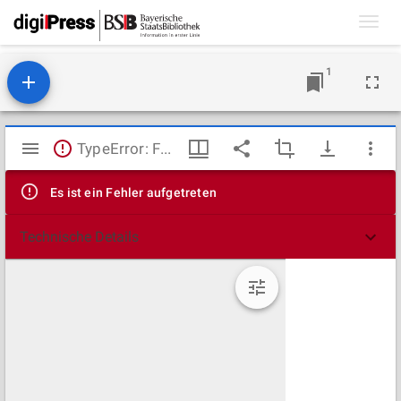
Toggl
navig
1
Mirador
TypeError: Failed to fetch
Viewer
Es ist ein Fehler aufgetreten
Technische Details