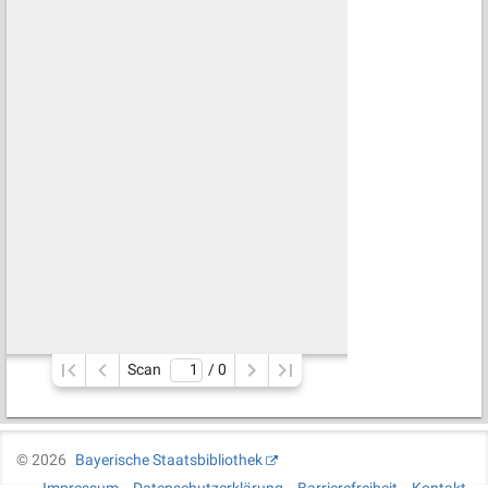
Scan
/ 
0
©
2026
Bayerische Staatsbibliothek
Impressum
Datenschutzerklärung
Barrierefreiheit
Kontakt