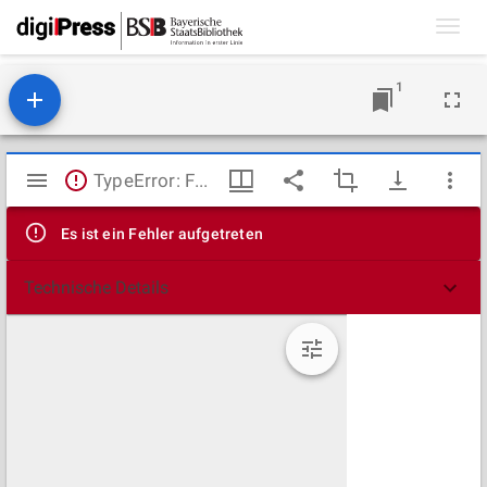
Toggl
navig
1
Mirador
TypeError: Failed to fetch
Viewer
Es ist ein Fehler aufgetreten
Technische Details