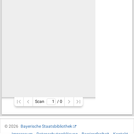
Scan
/ 
0
©
2026
Bayerische Staatsbibliothek
Impressum
Datenschutzerklärung
Barrierefreiheit
Kontakt