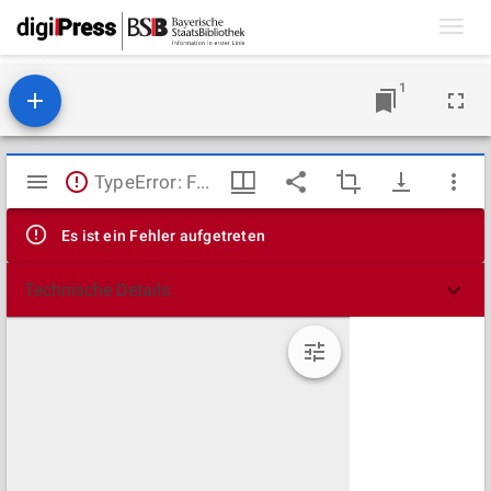
Toggl
navig
1
Mirador
TypeError: Failed to fetch
Viewer
Es ist ein Fehler aufgetreten
Technische Details