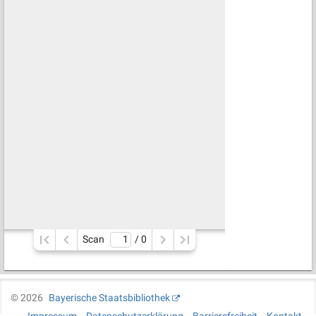
Scan
/ 
0
©
2026
Bayerische Staatsbibliothek
Impressum
Datenschutzerklärung
Barrierefreiheit
Kontakt