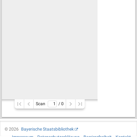
Scan
/ 
0
©
2026
Bayerische Staatsbibliothek
Impressum
Datenschutzerklärung
Barrierefreiheit
Kontakt