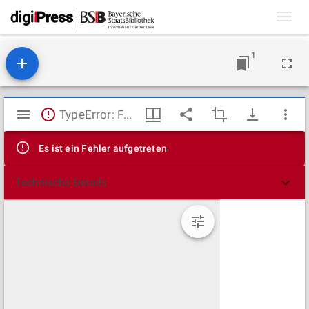
Toggl
navig
1
Mirador
TypeError: Failed to fetch
Viewer
Es ist ein Fehler aufgetreten
Technische Details