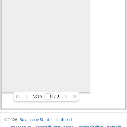
Scan
/ 
0
©
2026
Bayerische Staatsbibliothek
Impressum
Datenschutzerklärung
Barrierefreiheit
Kontakt