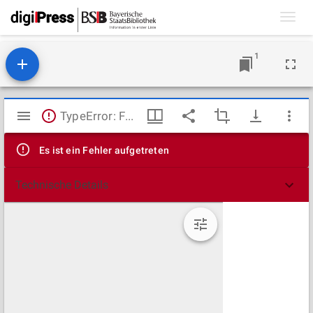
Toggl
navig
1
Mirador
TypeError: Failed to fetch
Viewer
Es ist ein Fehler aufgetreten
Technische Details