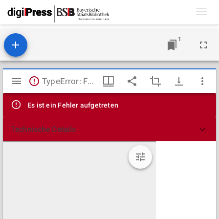
Toggl
navig
1
Mirador
TypeError: Failed to fetch
Viewer
Es ist ein Fehler aufgetreten
Technische Details