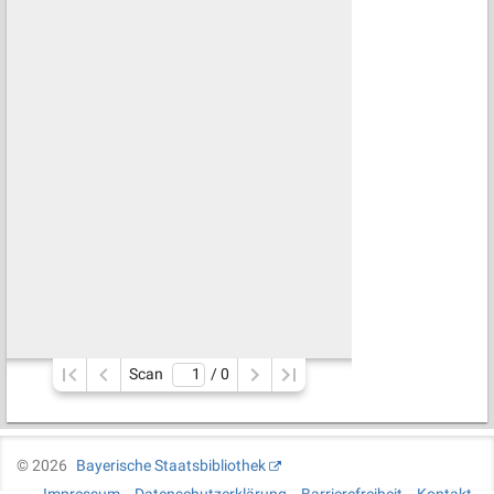
Scan
/ 
0
©
2026
Bayerische Staatsbibliothek
Impressum
Datenschutzerklärung
Barrierefreiheit
Kontakt