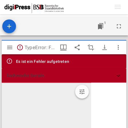
Toggl
navig
1
Mirador
TypeError: Failed to fetch
Viewer
Es ist ein Fehler aufgetreten
Technische Details