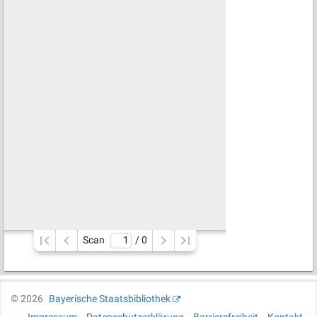
Scan
/ 
0
©
2026
Bayerische Staatsbibliothek
Impressum
Datenschutzerklärung
Barrierefreiheit
Kontakt