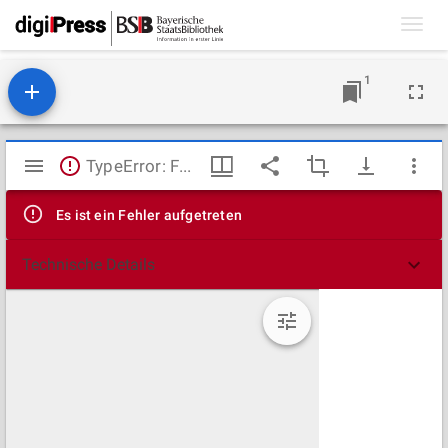
Toggl
navig
1
Mirador
TypeError: Failed to fetch
Viewer
Es ist ein Fehler aufgetreten
Technische Details