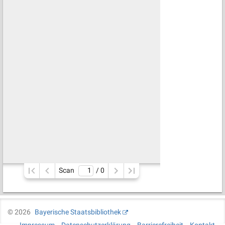
Scan
/ 
0
©
2026
Bayerische Staatsbibliothek
Impressum
Datenschutzerklärung
Barrierefreiheit
Kontakt