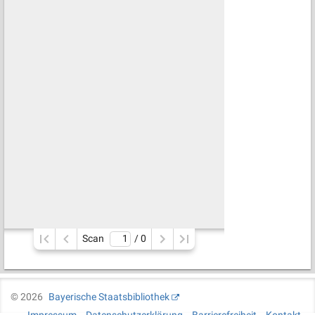
Scan
/ 
0
©
2026
Bayerische Staatsbibliothek
Impressum
Datenschutzerklärung
Barrierefreiheit
Kontakt