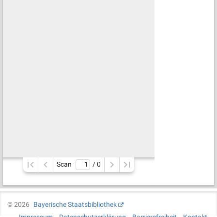
Scan
/ 
0
©
2026
Bayerische Staatsbibliothek
Impressum
Datenschutzerklärung
Barrierefreiheit
Kontakt