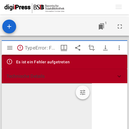
Toggl
navig
1
Mirador
TypeError: Failed to fetch
Viewer
Es ist ein Fehler aufgetreten
Technische Details