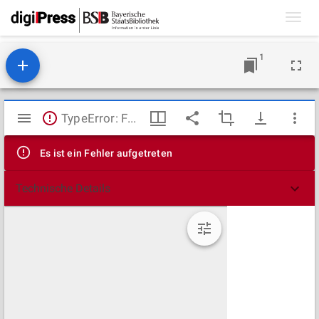
Toggl
navig
1
Mirador
TypeError: Failed to fetch
Viewer
Es ist ein Fehler aufgetreten
Technische Details