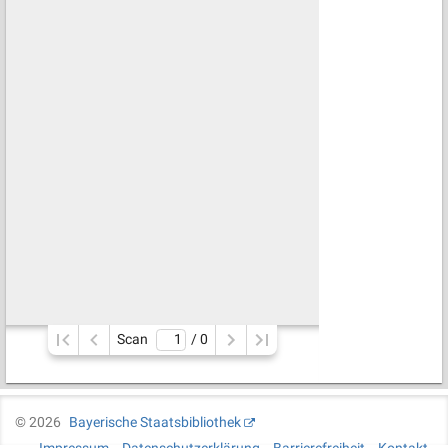
Scan
/ 
0
©
2026
Bayerische Staatsbibliothek
Impressum
Datenschutzerklärung
Barrierefreiheit
Kontakt