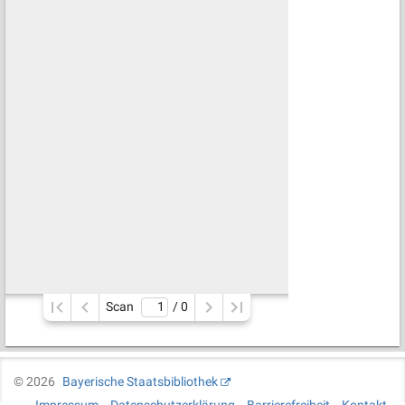
Scan
/ 
0
©
2026
Bayerische Staatsbibliothek
Impressum
Datenschutzerklärung
Barrierefreiheit
Kontakt