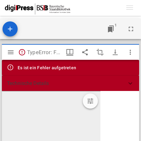
Toggl
navig
1
Mirador
TypeError: Failed to fetch
Viewer
Es ist ein Fehler aufgetreten
Technische Details