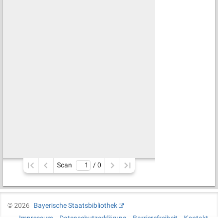
Scan
/ 
0
©
2026
Bayerische Staatsbibliothek
Impressum
Datenschutzerklärung
Barrierefreiheit
Kontakt