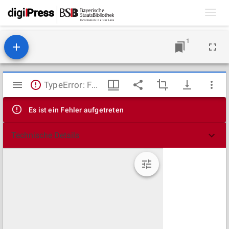
Toggl
navig
1
Mirador
TypeError: Failed to fetch
Viewer
Es ist ein Fehler aufgetreten
Technische Details