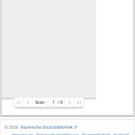
Scan
/ 
0
©
2026
Bayerische Staatsbibliothek
Impressum
Datenschutzerklärung
Barrierefreiheit
Kontakt