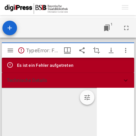
Toggl
navig
1
Mirador
TypeError: Failed to fetch
Viewer
Es ist ein Fehler aufgetreten
Technische Details