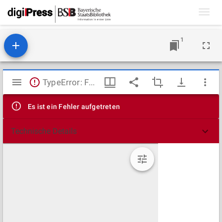
Toggl
navig
1
Mirador
TypeError: Failed to fetch
Viewer
Es ist ein Fehler aufgetreten
Technische Details