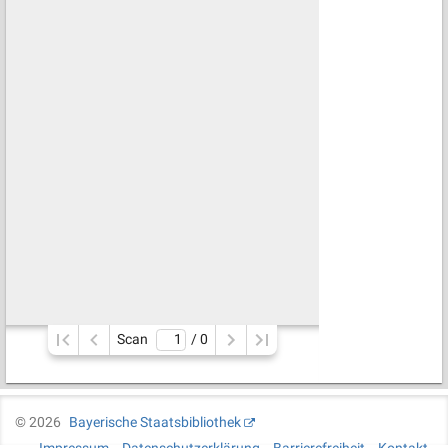
Scan
/ 
0
©
2026
Bayerische Staatsbibliothek
Impressum
Datenschutzerklärung
Barrierefreiheit
Kontakt