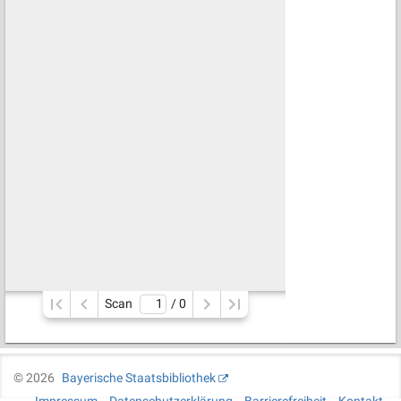
Scan
/ 
0
©
2026
Bayerische Staatsbibliothek
Impressum
Datenschutzerklärung
Barrierefreiheit
Kontakt