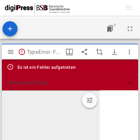
Toggl
navig
1
Mirador
TypeError: Failed to fetch
Viewer
Es ist ein Fehler aufgetreten
Technische Details