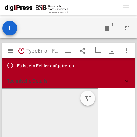
Toggl
navig
1
Mirador
TypeError: Failed to fetch
Viewer
Es ist ein Fehler aufgetreten
Technische Details