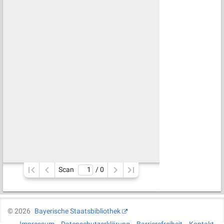
Scan
/ 
0
©
2026
Bayerische Staatsbibliothek
Impressum
Datenschutzerklärung
Barrierefreiheit
Kontakt