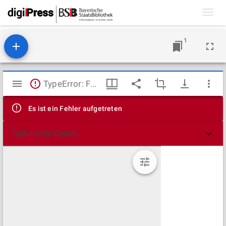
Toggl
navig
1
Mirador
TypeError: Failed to fetch
Viewer
Es ist ein Fehler aufgetreten
Technische Details