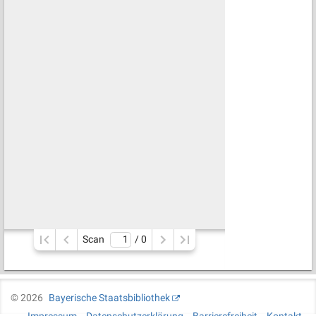
Scan
/ 
0
©
2026
Bayerische Staatsbibliothek
Impressum
Datenschutzerklärung
Barrierefreiheit
Kontakt