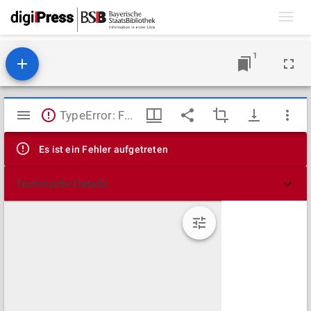
Toggl
navig
1
Mirador
TypeError: Failed to fetch
Viewer
Es ist ein Fehler aufgetreten
Technische Details