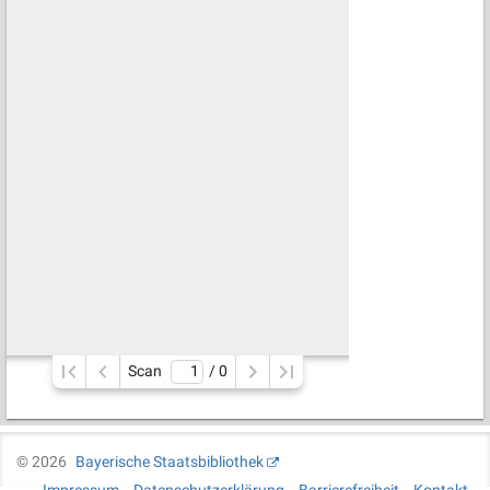
Scan
/ 
0
©
2026
Bayerische Staatsbibliothek
Impressum
Datenschutzerklärung
Barrierefreiheit
Kontakt