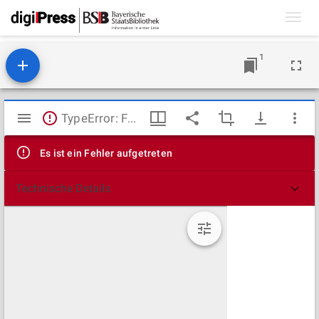
Toggl
navig
1
Mirador
TypeError: Failed to fetch
Viewer
Es ist ein Fehler aufgetreten
Technische Details