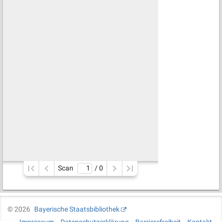
Scan
/ 
0
©
2026
Bayerische Staatsbibliothek
Impressum
Datenschutzerklärung
Barrierefreiheit
Kontakt